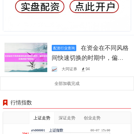
在资金在不同风格
配资行业查询
间快速切换的时期中，偏好
逆向交易的账户群体如
大同证券
94
全部加载完成
行情指数
上证走势
深证走势
创业走势