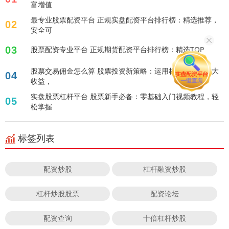
富增值
最专业股票配资平台 正规实盘配资平台排行榜：精选推荐，
02
安全可
03
股票配资专业平台 正规期货配资平台排行榜：精选TOP
股票交易佣金怎么算 股票投资新策略：运用杠杆效应，放大
04
收益，
实盘股票杠杆平台 股票新手必备：零基础入门视频教程，轻
05
松掌握
标签列表
配资炒股
杠杆融资炒股
杠杆炒股股票
配资论坛
配资查询
十倍杠杆炒股