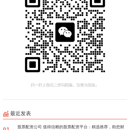
最近发表
股票配资公司 值得信赖的股票配资平台：精选推荐，助您财
01