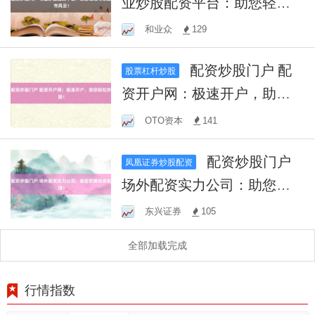
业炒股配资平台：助您轻松
驾驭股市风云！
和业众
129
配资炒股门户 配
股票杠杆炒股
资开户网：极速开户，助您
轻松炒股！
OTO资本
141
配资炒股门户
凤凰证券炒股配资
场外配资实力公司：助您把
握投资机遇！
东兴证券
105
全部加载完成
行情指数