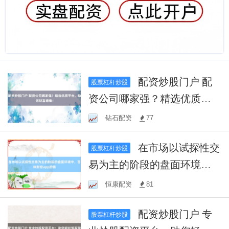
配资炒股门户 配
股票杠杆炒股
资公司哪家强？精选优质平
台，助您财富增值！
钻石配资
77
在市场以试探性交
股票杠杆炒股
易为主的阶段的盘面环境
中，百味财经app的情
恒康配资
81
配资炒股门户 专
股票杠杆炒股