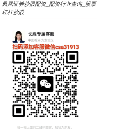
凤凰证券炒股配资_配资行业查询_股票
杠杆炒股