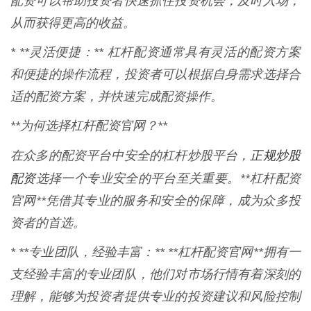
配资可以帮助投资者快速抓住投资机会，及时入场，
从而获得更高的收益。
* **灵活便捷：** 杠杆配资通常具有灵活的配资方案
和便捷的操作流程，投资者可以根据自身需求选择合
适的配资方案，并快速完成配资操作。
**为何选择杠杆配资官网？**
正规炒股
在众多的配资平台中安全的杠杆炒股平台，
配资
选择一个专业安全的平台至关重要。**杠杆配资
官网**凭借其专业的服务和安全的保障，成为众多投
资者的首选。
* **专业团队，经验丰富：** **杠杆配资官网**拥有一
支经验丰富的专业团队，他们对市场行情有着深刻的
理解，能够为投资者提供专业的投资建议和风险控制