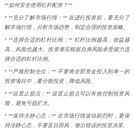
**如何安全使用杠杆配资？**
* **充分了解市场行情：** 在进行投资前，要充分了
解市场行情，分析市场趋势，制定合理的投资策略。
* **选择合适的杠杆比例：** 杠杆比例越高，收益越
高，风险也越大。投资者应根据自身风险承受能力选
择合适的杠杆比例。
* **严格控制仓位：** 不要将全部资金投入到单一的
投资项目中，要分散投资，降低风险。
* **设置止损点：** 设置止损点可以有效控制投资风
险，避免亏损扩大。
* **保持冷静心态：** 在市场行情波动剧烈时，要保
持冷静心态，不要盲目跟风，做出错误的投资决策。