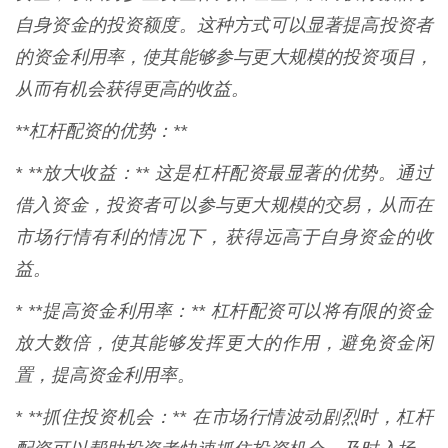
自身资金的投资额度。这种方式可以显著提高投资者
的资金利用率，使其能够参与更大规模的投资项目，
从而有机会获得更高的收益。
**杠杆配资的优势：**
* **放大收益：** 这是杠杆配资最显著的优势。通过
借入资金，投资者可以参与更大规模的交易，从而在
市场行情有利的情况下，获得远高于自身资金的收
益。
* **提高资金利用率：** 杠杆配资可以将有限的资金
放大数倍，使其能够发挥更大的作用，避免资金闲
置，提高资金利用率。
* **抓住投资机会：** 在市场行情波动剧烈时，杠杆