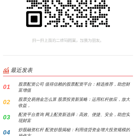
最近发表
股票配资公司 值得信赖的股票配资平台：精选推荐，助您财
01
富增值
股票交易佣金怎么算 股票投资新策略：运用杠杆效应，放大
02
收益，
配资平台查询 网上配资新选择：高效、便捷、安全，助您实
03
现财富
炒股融资杠杆 配资炒股揭秘：利用借贷资金增大投资规模的
04
操作方