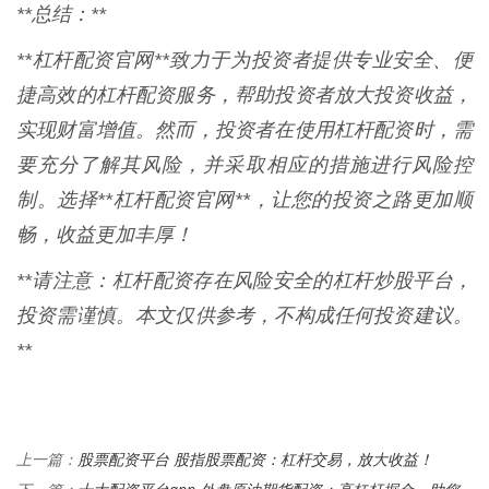
**总结：**
**杠杆配资官网**致力于为投资者提供专业安全、便
捷高效的杠杆配资服务，帮助投资者放大投资收益，
实现财富增值。然而，投资者在使用杠杆配资时，需
要充分了解其风险，并采取相应的措施进行风险控
制。选择**杠杆配资官网**，让您的投资之路更加顺
畅，收益更加丰厚！
**请注意：杠杆配资存在风险安全的杠杆炒股平台，
投资需谨慎。本文仅供参考，不构成任何投资建议。
**
股票配资平台 股指股票配资：杠杆交易，放大收益！
上一篇：