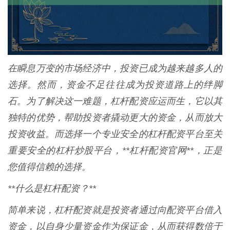
在瞬息万变的市场经济中，投资已成为越来越多人的
选择。然而，资金不足往往成为投资道路上的绊脚
石。为了解决这一难题，杠杆配资应运而生，它以其
独特的优势，帮助投资者撬动更大的资金，从而放大
投资收益。而选择一个专业安全的杠杆配资平台至关
重要安全的杠杆炒股平台，**杠杆配资官网**，正是
您值得信赖的选择。
**什么是杠杆配资？**
简单来说，杠杆配资就是投资者通过向配资平台借入
资金，以自身少量资金作为保证金，从而获得数倍于